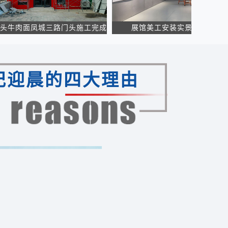
肉面凤城三路门头施工完成
展馆美工安装实景拍摄
云贵
纪迎晨的四大理由