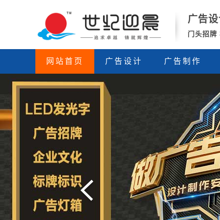
西
广告设
安
门头招牌
世
纪
迎
网站首页
广告设计
广告制作
晨
广
告
公
司-
广
告
设
计
制
作-
门
头/
灯