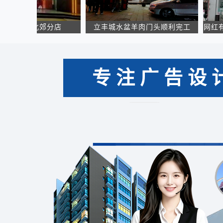
西安北郊分店
立丰城水盆羊肉门头顺利完工
网红有胃青
专注广告设