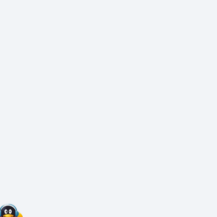
伊兰印象原汤牛肉面招牌设计
黄焖鸡米饭餐饮店铺门头设计
养生养发馆招牌设计
米线灯片设计
凤城六路小竹签烤肉门头设计
天山来客门头设计方案
企业画册设计
广告设计/点击排行
水盆羊肉店门头设计
1
平凉红牛专卖店店面形象升
万象城美容店门头设计方案
2
海报设计风格汇总
餐饮烧烤店门头设计
3
仿古门头牌匾设计
万达公馆静园茶庄防腐木门头设计
4
展销会展台设计
餐饮烤鸭店门头设计
5
企业文化展板设计
窜厂子串串招牌设计方案
6
汽车修理中心门头设计
7
日本料理寿司店门头招牌设
8
夜市烧烤店海报设计
9
锅圈食汇效果图
10
餐饮卤菜海报设计
广告制作
全部内容