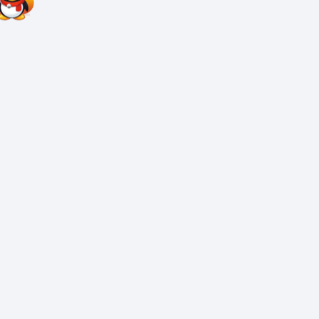
广告制作/热门推荐
可折弯ABS板镂空喷漆板加工
亚克力扫码点餐牌定制
LED立式移动灯箱-户外落地灯箱
不锈钢镂空灯箱定做
卫生间亚克力标识牌
抽拉式标识牌|活动式门牌
UV软膜卡布灯箱
三维扣板门头|招牌制作
喷绘广告牌制作
广告制作/点击排行
晨光文晨新筑小学店招(铝塑板发光字)
1
超级字
新型大方扣板门头|招牌制作
2
双色板标识牌
晨光文具LED发光字|招牌制作
3
可折弯ABS板镂空喷漆板加
晨光文具铁塔寺店门头招牌
4
亚克力扫码点餐牌定制
焗油玻璃门头制作
5
链家地产门头
烧烤店F50扣板门头
6
led磁吸灯箱
铝塑板+发光字招牌
7
树牌亚克力挂牌