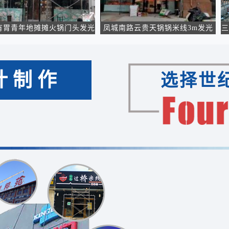
年地摊摊火锅门头发光
凤城南路云贵天锅锅米线3m发光
三头牛
字招牌施工
字门头施工
计制作
选择世