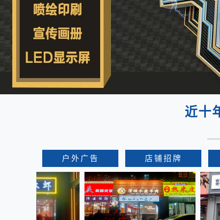
箱/
发
光
字/
喷
绘
近十
户外广告
店铺招牌