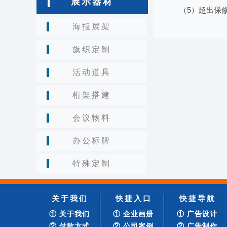
展示器材
（5）超出保
海报展架
旗织定制
活动道具
桁架搭建
会议物料
办公标牌
特殊定制
关于我们
快捷入口
快捷导航
① 关于我们
① 企业画册
① 广告设计
② 付款方式
② 公司案例
② 广告制作