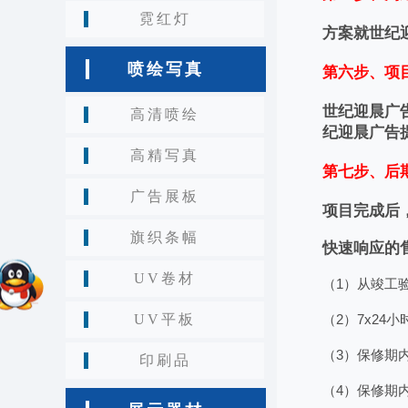
霓红灯
方案就世纪
喷绘写真
第六步、项
世纪迎晨广
高清喷绘
纪迎晨广告
高精写真
第七步、后
广告展板
项目完成后
旗织条幅
快速响应的
UV卷材
（1）从竣工
UV平板
（2）7x2
（3）保修期
印刷品
（4）保修期