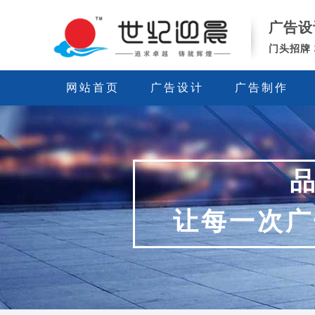
西
广告设
安
世
门头招牌
纪
迎
网站首页
广告设计
广告制作
晨
广
告
公
司-
广
告
设
计
让每一次广
制
作-
门
头/
灯
箱/
发