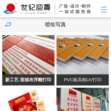
喷绘写真
新工艺-宣绒布浮雕打印
PVC板高精UV打印