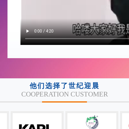
水盆羊肉门头
2024-12-16
2025-1
家猪蹄店
2023-12-11
2024-1
和诊所
2024-01-30
2025-0
汤-老九
2023-11-15
2024-1
-冒菜火锅灯箱
2023-11-21
2024-1
他们选择了世纪迎晨
-渝古都火锅
2023-11-13
2024-1
COOPERATION CUSTOMER
场-冒菜火锅
2023-11-13
2024-1
汽车脚垫灯箱
2023-09-28
2024-0