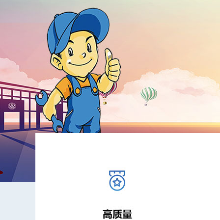
光
字/
喷
绘