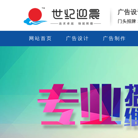
西
广告设
安
世
门头招牌
纪
迎
网站首页
广告设计
广告制作
晨
广
告
公
司-
广
告
设
计
制
作-
门
头/
灯
箱/
发