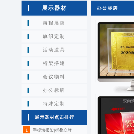
光
展示器材
办公标牌
字/
喷
海报展架
绘
旗织定制
活动道具
桁架搭建
会议物料
办公标牌
特殊定制
展示器材点击排行
1
手提海报架|折叠立牌