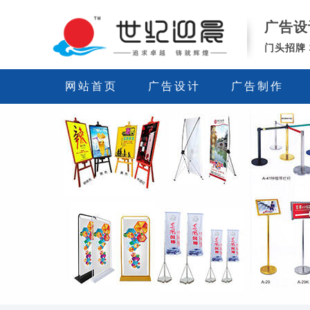
西
广告设
安
世
门头招牌
纪
迎
网站首页
广告设计
广告制作
晨
广
告
公
司-
广
告
设
计
制
作-
门
头/
灯
箱/
发