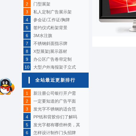
2
门型展架
3
私人定制广告展示架
4
参会证/工作证/胸牌
5
签约仪式桁架背景
6
3M水注旗
7
不锈钢斜面指示牌
8
X型展架|展示器材
9
办公区广告卷帘定制
10
大型户外海报架子立式
全站最近更新排行
1
新注册公司银行开户需
2
一定要知道的广告平面
3
发光字不锈钢的适合范
4
PP纸和背胶你们了解吗
5
发光字都有哪些种类，其
6
怎样设计制作门头招牌