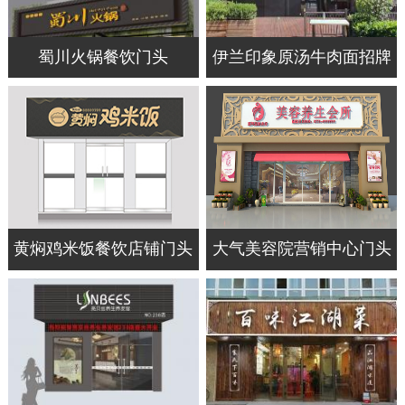
蜀川火锅餐饮门头
伊兰印象原汤牛肉面招牌
黄焖鸡米饭餐饮店铺门头
大气美容院营销中心门头