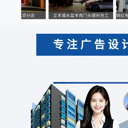
西安北郊分店
立丰城水盆羊肉门头顺利完工
网红有胃青
专注广告设