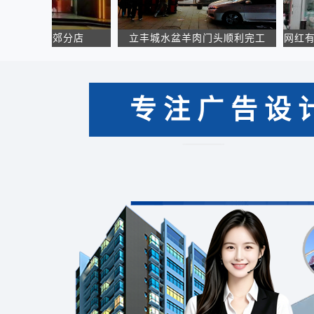
安北郊分店
立丰城水盆羊肉门头顺利完工
网红有胃青年
字
专注广告设