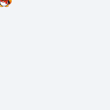
广告制作/热门推荐
可折弯ABS板镂空喷漆板加工
亚克力扫码点餐牌定制
LED立式移动灯箱-户外落地灯箱
不锈钢镂空灯箱定做
卫生间亚克力标识牌
抽拉式标识牌|活动式门牌
UV软膜卡布灯箱
三维扣板门头|招牌制作
喷绘广告牌制作
广告制作/点击排行
晨光文晨新筑小学店招(铝塑板发光字)
1
超级字
新型大方扣板门头|招牌制作
2
双色板标识牌
晨光文具LED发光字|招牌制作
3
可折弯ABS板镂空喷漆板加
晨光文具铁塔寺店门头招牌
4
亚克力扫码点餐牌定制
焗油玻璃门头制作
5
链家地产门头
烧烤店F50扣板门头
6
led磁吸灯箱
铝塑板+发光字招牌
7
树牌亚克力挂牌