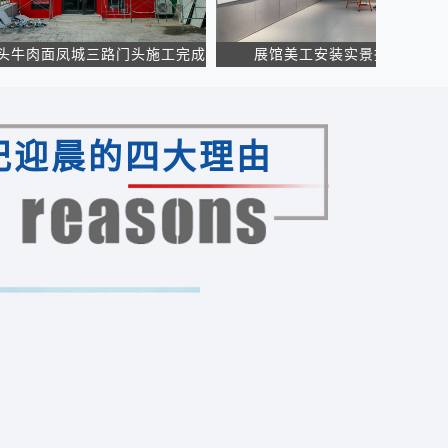
面凤城三路门头施工完成
展馆美工安装实景拍摄
云贵
纪迎晨的四大理由