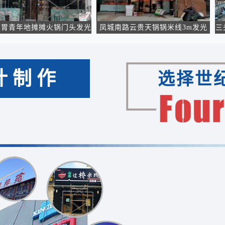
地摊摊火锅门头发光
凤城南路云贵天锅锅米线3m发光
三头牛肉
招牌施工
字门头施工
计制作
选择世