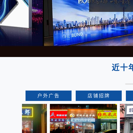
箱/
发
光
字/
喷
绘
近十
户外广告
店铺招牌